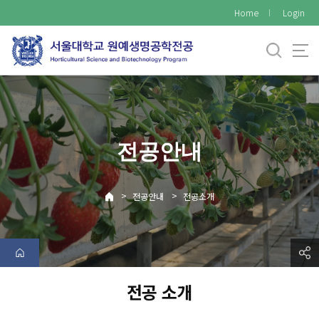
바
Home
Login
로
가
기
메
뉴
전공안내
>
>
전공안내
전공소개
전공 소개