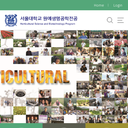
바
Home
Login
로
가
기
메
뉴